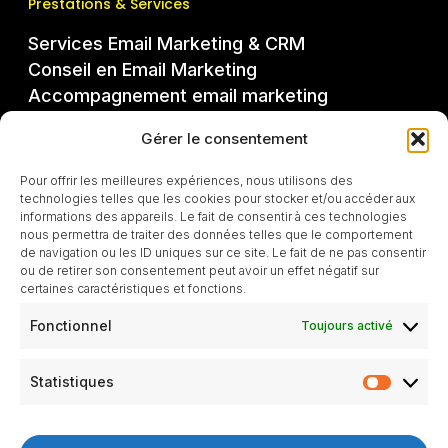
Prestations & Services
Services Email Marketing & CRM
Conseil en Email Marketing
Accompagnement email marketing
Formation & Coaching en Email Marketing
Gérer le consentement
Pour offrir les meilleures expériences, nous utilisons des
Rubriques du blog
technologies telles que les cookies pour stocker et/ou accéder aux
informations des appareils. Le fait de consentir à ces technologies
Collecte email et génération de leads
nous permettra de traiter des données telles que le comportement
Design Email
de navigation ou les ID uniques sur ce site. Le fait de ne pas consentir
ou de retirer son consentement peut avoir un effet négatif sur
Délivrabilité
certaines caractéristiques et fonctions.
KPI et performances
Fonctionnel
Toujours activé
Outils Email Marketing
Statistiques
Contact
Statistiq
hello@email-rocks.com